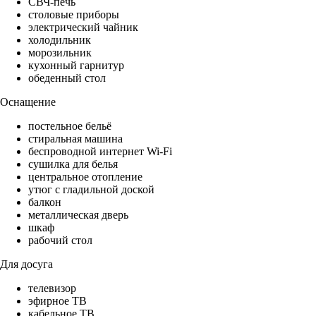
СВЧ-печь
столовые приборы
электрический чайник
холодильник
морозильник
кухонный гарнитур
обеденный стол
Оснащение
постельное бельё
стиральная машина
беспроводной интернет Wi-Fi
сушилка для белья
центральное отопление
утюг с гладильной доской
балкон
металлическая дверь
шкаф
рабочий стол
Для досуга
телевизор
эфирное ТВ
кабельное ТВ