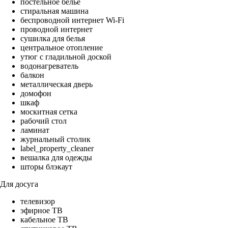
постельное бельё
стиральная машина
беспроводной интернет Wi-Fi
проводной интернет
сушилка для белья
центральное отопление
утюг с гладильной доской
водонагреватель
балкон
металлическая дверь
домофон
шкаф
москитная сетка
рабочий стол
ламинат
журнальный столик
label_property_cleaner
вешалка для одежды
шторы блэкаут
Для досуга
телевизор
эфирное ТВ
кабельное ТВ