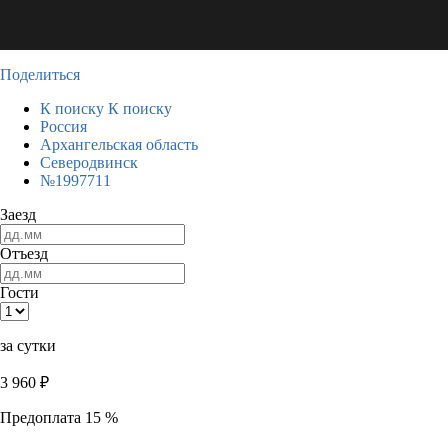
Поделиться
К поиску
К поиску
Россия
Архангельская область
Северодвинск
№1997711
Заезд
Отъезд
Гости
за сутки
3 960
₽
Предоплата 15 %