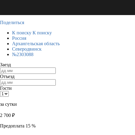
Поделиться
К поиску
К поиску
Россия
Архангельская область
Северодвинск
№2303088
Заезд
Отъезд
Гости
за сутки
2 700
₽
Предоплата 15 %