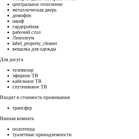
центральное отопление
металлическая дверь
домофон
шкаф
гардеробная
рабочий стол
Линолеум
label_property_cleaner
вешалка для одежды
Для досуга
телевизор
эфирное ТВ
кабельное ТВ
спутниковое ТВ
Входит в стоимость проживания
трансфер
Ванная комната
полотенца
туалетные принадлежности